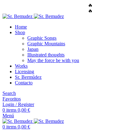
🔥
ENVÍO GRATUITO A TODO EL MUNDO
🔥
ENVÍO GRATUITO A TODO EL MUNDO
Home
Shop
Graphic Songs
Graphic Mountains
Japan
Illustrated thoughts
May the force be with you
Works
Licensing
Sr. Bermúdez
Contacto
Search
Favoritos
Login / Register
0
items
0,00
€
Menú
0
items
0,00
€