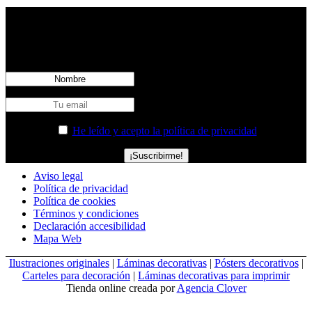
REGÍSTRATE EN NUESTRA NEWSLETTER
Regístrate y accede a todas las novedades y promociones de Sr.
Bermúdez antes que nadie.
He leído y acepto la política de privacidad
Aviso legal
Política de privacidad
Política de cookies
Términos y condiciones
Declaración accesibilidad
Mapa Web
Ilustraciones originales
|
Láminas decorativas
|
Pósters decorativos
|
Carteles para decoración
|
Láminas decorativas para imprimir
Tienda online creada por
Agencia Clover