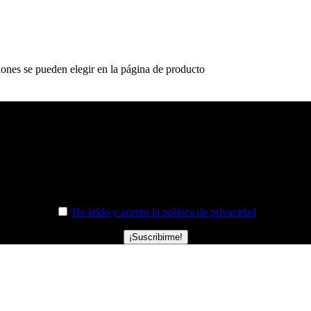
iones se pueden elegir en la página de producto
REGÍSTRATE EN NUESTRA NEWSLETTER
e y accede a todas las novedades y promociones de Sr. Bermúdez antes 
He leído y acepto la política de privacidad