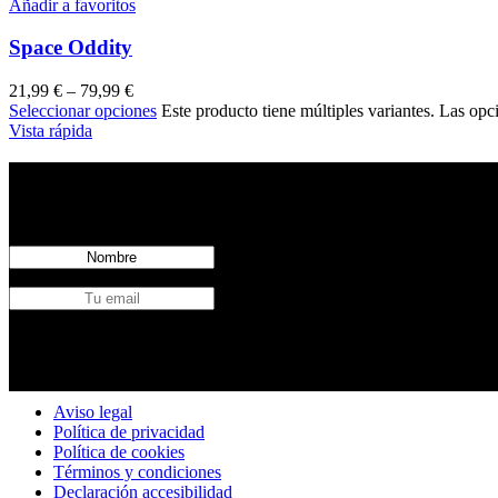
Añadir a favoritos
Space Oddity
21,99
€
–
79,99
€
Seleccionar opciones
Este producto tiene múltiples variantes. Las opc
Vista rápida
Regístrat
Aviso legal
Política de privacidad
Política de cookies
Términos y condiciones
Declaración accesibilidad