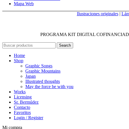
Mapa Web
Ilustraciones originales
|
Lám
PROGRAMA KIT DIGITAL COFINANCIAD
Search
Home
Shop
Graphic Songs
Graphic Mountains
Japan
Illustrated thoughts
May the force be with you
Works
Licensing
Sr. Bermúdez
Contacto
Favoritos
Login / Register
Mi compra