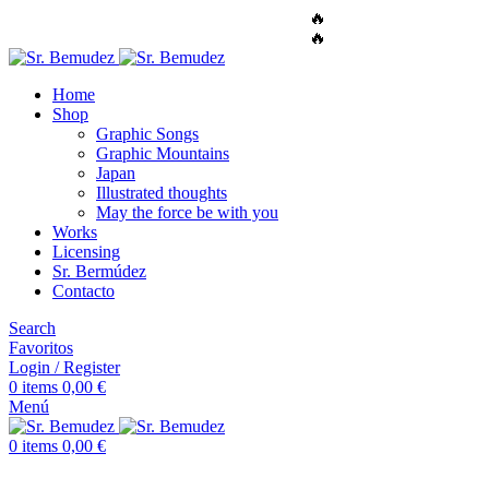
🔥
ENVÍO GRATUITO A TODO EL MUNDO
🔥
ENVÍO GRATUITO A TODO EL MUNDO
Home
Shop
Graphic Songs
Graphic Mountains
Japan
Illustrated thoughts
May the force be with you
Works
Licensing
Sr. Bermúdez
Contacto
Search
Favoritos
Login / Register
0
items
0,00
€
Menú
0
items
0,00
€