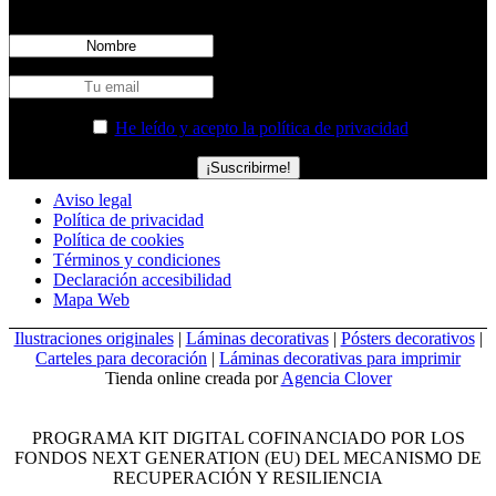
Bermúdez antes que nadie.
He leído y acepto la política de privacidad
Aviso legal
Política de privacidad
Política de cookies
Términos y condiciones
Declaración accesibilidad
Mapa Web
Ilustraciones originales
|
Láminas decorativas
|
Pósters decorativos
|
Carteles para decoración
|
Láminas decorativas para imprimir
Tienda online creada por
Agencia Clover
PROGRAMA KIT DIGITAL COFINANCIADO POR LOS
FONDOS NEXT GENERATION (EU) DEL MECANISMO DE
RECUPERACIÓN Y RESILIENCIA