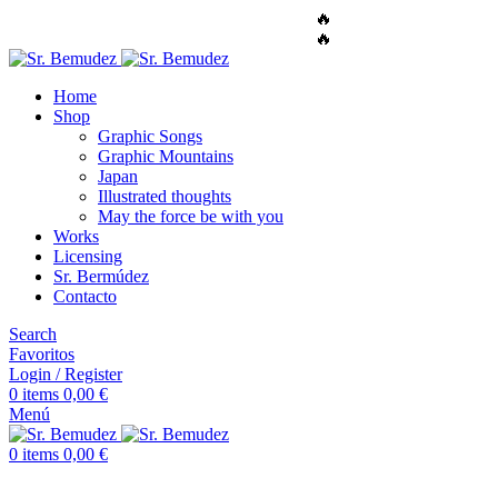
🔥
ENVÍO GRATUITO A TODO EL MUNDO
🔥
ENVÍO GRATUITO A TODO EL MUNDO
Home
Shop
Graphic Songs
Graphic Mountains
Japan
Illustrated thoughts
May the force be with you
Works
Licensing
Sr. Bermúdez
Contacto
Search
Favoritos
Login / Register
0
items
0,00
€
Menú
0
items
0,00
€